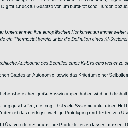
 Digital-Check für Gesetze vor, um bürokratische Hürden abzuba
r Unternehmen ihre europäischen Konkurrenten immer weiter a
e ein Thermostat bereits unter die Definition eines KI-Systems (A
 rechtliche Auslegung des Begriffes eines KI-Systems weiter zu 
ohen Grades an Autonomie, sowie das Kriterium einer Selbstlernfu
allen Lebensbereichen große Auswirkungen haben wird und desha
ung geschaffen, die möglichst viele Systeme unter einen Hut b
en. Zudem ist das niedrigschwellige Prototyping und Testen von U
TÜV, von dem Startups ihre Produkte testen lassen müssen. Die