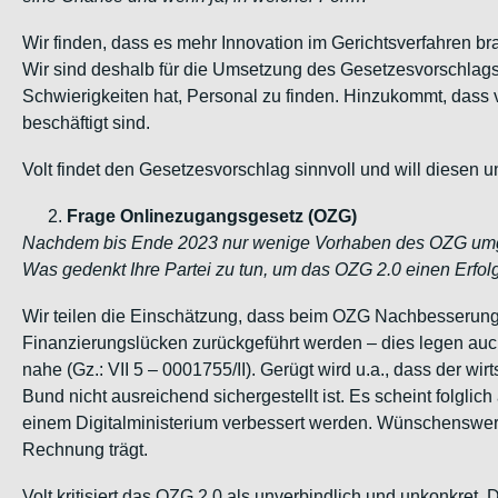
Wir finden, dass es mehr Innovation im Gerichtsverfahren br
Wir sind deshalb für die Umsetzung des Gesetzesvorschlags, 
Schwierigkeiten hat, Personal zu finden. Hinzukommt, dass vi
beschäftigt sind.
Volt findet den Gesetzesvorschlag sinnvoll und will diesen u
Frage Onlinezugangsgesetz (OZG)
Nachdem bis Ende 2023 nur wenige Vorhaben des OZG umge
Was gedenkt Ihre Partei zu tun, um das OZG 2.0 einen Erfo
Wir teilen die Einschätzung, dass beim OZG Nachbesserungs
Finanzierungslücken zurückgeführt werden – dies legen au
nahe (Gz.: VII 5 – 0001755/II). Gerügt wird u.a., dass der w
Bund nicht ausreichend sichergestellt ist. Es scheint folgl
einem Digitalministerium verbessert werden. Wünschenswe
Rechnung trägt.
Volt kritisiert das OZG 2.0 als unverbindlich und unkonkret