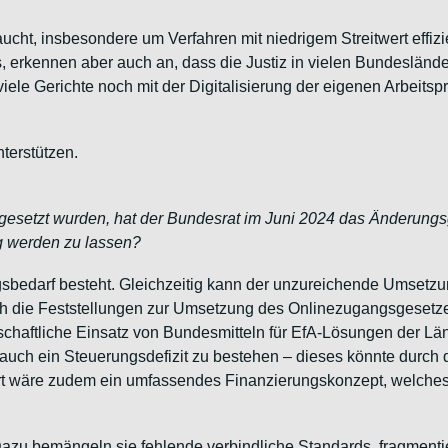
aucht, insbesondere um Verfahren mit niedrigem Streitwert effi
erkennen aber auch an, dass die Justiz in vielen Bundesländer
ele Gerichte noch mit der Digitalisierung der eigenen Arbeitsp
nterstützen.
setzt wurden, hat der Bundesrat im Juni 2024 das Änderungs
lg werden zu lassen?
bedarf besteht. Gleichzeitig kann der unzureichende Umsetzun
ch die Feststellungen zur Umsetzung des Onlinezugangsgeset
irtschaftliche Einsatz von Bundesmitteln für EfA-Lösungen der 
ich auch ein Steuerungsdefizit zu bestehen – dieses könnte dur
rt wäre zudem ein umfassendes Finanzierungskonzept, welche
. Dazu bemängeln sie fehlende verbindliche Standards, fragment