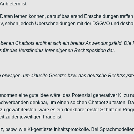
nbietern ist.
aus Daten lernen können, darauf basierend Entscheidungen treff
itiv, sehen jedoch Überschneidungen mit der DSGVO und desh
enen Chatbots eröffnet sich ein breites Anwendungsfeld. Die
 für das Verständnis ihrer eigenen Rechtsposition dar.
n erwägen, um aktuelle Gesetze bzw. das deutsche Rechtssystem
normen eine gute Idee wäre, das Potenzial generativer KI zu n
achverbänden denkbar, um einen solchen Chatbot zu testen. D
zu gewährleisten, wäre es ein denkbarer erster Schritt ein Pro
t zu der jeweiligen Frage ist.
tiz, bspw. wie KI-gestützte Inhaltsprotokolle. Bei Sprachmodelle