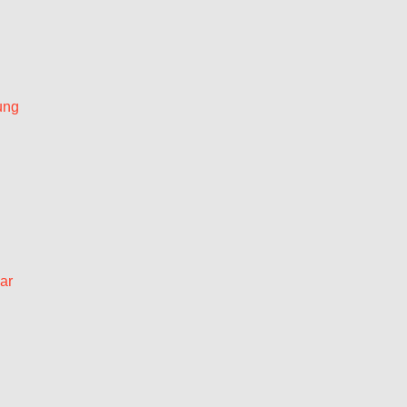
ung
ar