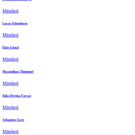
Mitglied
Lucas Schönborn
Mitglied
Ekin Günal
Mitglied
Maximilian Thümmel
Mitglied
Iulia Dorina Farcas
Mitglied
Johannes Gorr
Mitglied