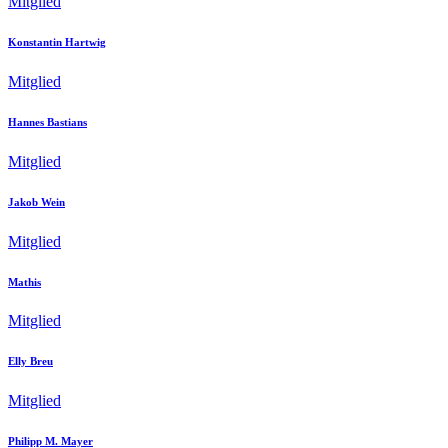
Mitglied
Konstantin Hartwig
Mitglied
Hannes Bastians
Mitglied
Jakob Wein
Mitglied
Mathis
Mitglied
Elly Breu
Mitglied
Philipp M. Mayer