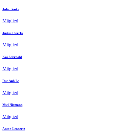
Julia Benke
Mitglied
Justus Diercks
Mitglied
Kai Aderhold
Mitglied
Duc Anh Le
Mitglied
Miel Niemann
Mitglied
Anton Lennertz