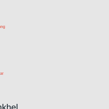
ung
ar
mkhel