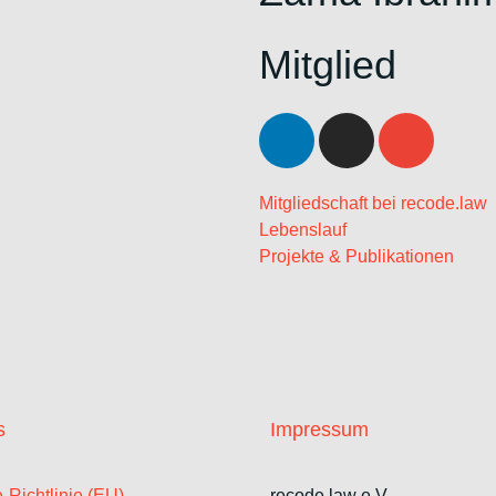
Mitglied
Mitgliedschaft bei recode.law
Lebenslauf
Projekte & Publikationen
s
Impressum
-Richtlinie (EU)
recode.law e.V.