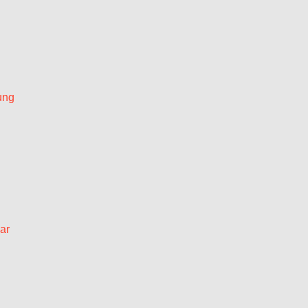
ung
ar