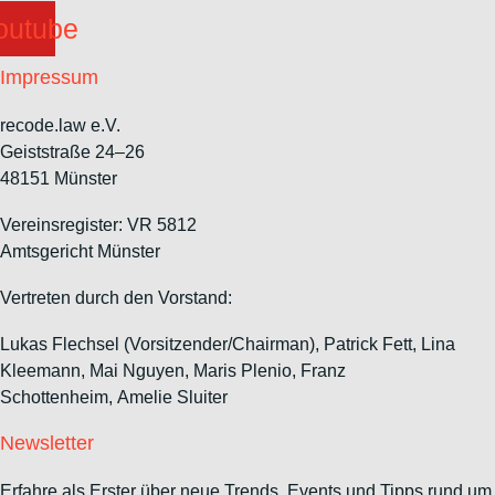
outube
Impressum
recode.law e.V.
Geiststraße 24–26
48151 Münster
Vereinsregister: VR 5812
Amtsgericht Münster
Vertreten durch den Vorstand:
Lukas Flechsel (Vorsitzender/Chairman), Patrick Fett, Lina
Kleemann, Mai Nguyen, Maris Plenio,
Franz
Schottenheim,
Amelie Sluiter
Newsletter
Erfahre als Erster über neue Trends, Events und Tipps rund um