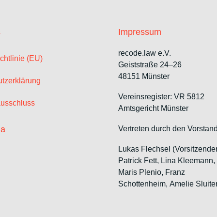
s
Impressum
recode.law e.V.
chtlinie (EU)
Geiststraße 24–26
48151 Münster
tzerklärung
Vereinsregister: VR 5812
usschluss
Amtsgericht Münster
ia
Vertreten durch den Vorstand
Lukas Flechsel (Vorsitzende
Patrick Fett, Lina Kleemann
Maris Plenio,
Franz
Schottenheim,
Amelie Sluite