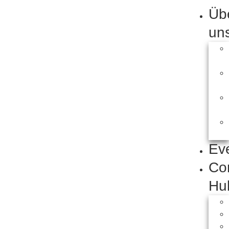
Üb
un
Ev
Co
Hu