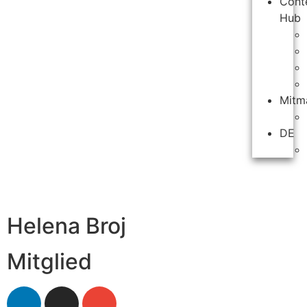
Cont
Hub
Mitm
DE
Helena Broj
Mitglied