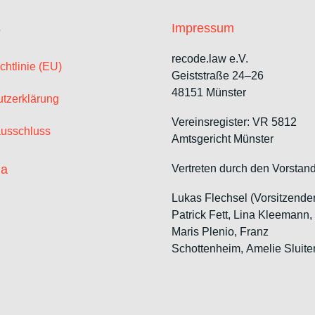
s
Impressum
recode.law e.V.
chtlinie (EU)
Geiststraße 24–26
48151 Münster
tzerklärung
Vereinsregister: VR 5812
usschluss
Amtsgericht Münster
ia
Vertreten durch den Vorstand
Lukas Flechsel (Vorsitzende
Patrick Fett, Lina Kleemann
Maris Plenio,
Franz
Schottenheim,
Amelie Sluite