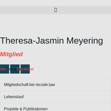
Zum
Inhalt
wechseln
Theresa-Jasmin Meyering
Mitglied
inkedin
Instagram
Envelope
Mitgliedschaft bei recode.law
Lebenslauf
Projekte & Publikationen