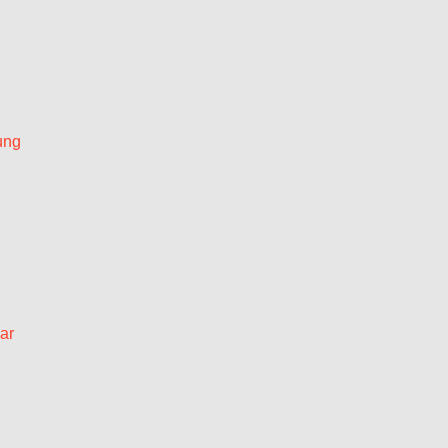
ung
ar