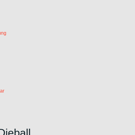
ung
ar
Dieball