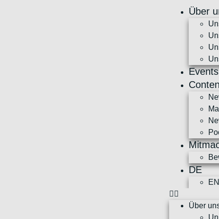
Über u
Un
Un
Un
Un
Events
Conten
Ne
Ma
Ne
Po
Mitma
Be
DE
E
Über un
Un