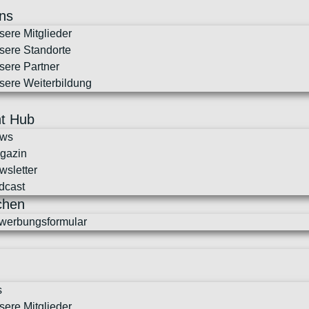
ns
sere Mitglieder
sere Standorte
sere Partner
sere Weiterbildung
t Hub
ws
gazin
wsletter
dcast
chen
werbungsformular
N
s
sere Mitglieder