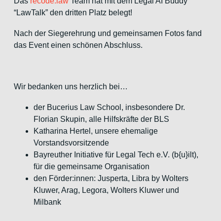
Das
recode.law
Team hat mit dem Legal AI Buddy
“LawTalk” den dritten Platz belegt!
Nach der Siegerehrung und gemeinsamen Fotos fand
das Event einen schönen Abschluss.
Wir bedanken uns herzlich bei…
der Bucerius Law School, insbesondere Dr.
Florian Skupin, alle Hilfskräfte der BLS
Katharina Hertel, unsere ehemalige
Vorstandsvorsitzende
Bayreuther Initiative für Legal Tech e.V. (b{u}ilt),
für die gemeinsame Organisation
den Förder:innen: Jusperta, Libra by Wolters
Kluwer, Arag, Legora, Wolters Kluwer und
Milbank