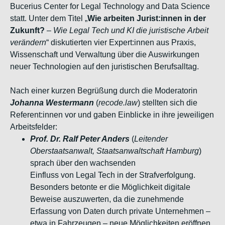
Bucerius Center for Legal
Technology and Data Science
statt. Unter dem Titel „
Wie arbeiten
Jurist:innen in der
Zukunft?
–
Wie Legal Tech und KI die juristische
Arbeit
verändern
“ diskutierten vier Expert:innen aus Praxis,
Wissenschaft und Verwaltung über die Auswirkungen
neuer Technologien
auf den juristischen Berufsalltag.
Nach einer kurzen Begrüßung durch die Moderatorin
Johanna
Westermann
(
recode.law
) stellten sich die
Referent:innen vor und gaben Einblicke in
ihre jeweiligen
Arbeitsfelder:
Prof. Dr. Ralf Peter Anders
(
Leitender
Oberstaatsanwalt,
Staatsanwaltschaft Hamburg
)
sprach über den wachsenden
Einfluss von Legal Tech in der Strafverfolgung.
Besonders betonte
er die Möglichkeit digitale
Beweise auszuwerten, da die
zunehmende
Erfassung von Daten durch private Unternehmen –
etwa in Fahrzeugen – neue Möglichkeiten eröffnen