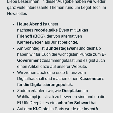
Liebe Leser:innen, in dieser Ausgabe haben wir wieder
ganz viele interessante Themen rund um Legal Tech im
Newsletter.
Heute Abend
ist unser
nächstes
recode.talks
Event mit
Lukas
Friehoff
(
BCG
), der von alternativen
Karrierewegen als Jurist berichtet.
Am Sonntag ist
Bundestagswahl
und deshalb
haben wir für Euch die wichtigsten Punkte zum
E-
Government
zusammengefasst und es gibt auch
einen Artikel dazu auf unserer Website.
Wir ziehen auch eine erste Bilanz zum
Digitalhaushalt und machen einen
Kassensturz
für die Digitalisierungspolitik.
Zudem erläutern wir, wie
Deepfakes
im
Wahlkampf juristisch zu bewerten sind und ob die
EU für Deepfakes ein
scharfes Schwert
hat.
Auf dem
KI-Gipfel
in Paris wurde die
InvestAI