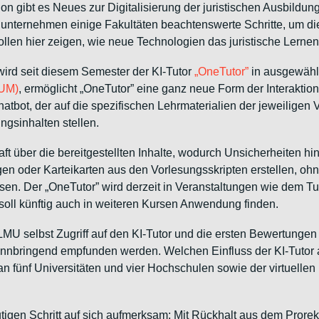
gibt es Neues zur Digitalisierung der juristischen Ausbildun
unternehmen einige Fakultäten beachtenswerte Schritte, um die
llen hier zeigen, wie neue Technologien das juristische Lernen
ird seit diesem Semester der KI-Tutor
„OneTutor”
in ausgewählt
TUM)
, ermöglicht „OneTutor” eine ganz neue Form der Interaktio
tbot, der auf die spezifischen Lehrmaterialien der jeweiligen V
ngsinhalten stellen.
aft über die bereitgestellten Inhalte, wodurch Unsicherheiten hi
er Karteikarten aus den Vorlesungsskripten erstellen, ohne d
ssen. Der „OneTutor” wird derzeit in Veranstaltungen wie dem 
 soll künftig auch in weiteren Kursen Anwendung finden.
U selbst Zugriff auf den KI-Tutor und die ersten Bewertungen f
nnbringend empfunden werden. Welchen Einfluss der KI-Tutor a
n fünf Universitäten und vier Hochschulen sowie der virtuelle
igen Schritt auf sich aufmerksam: Mit Rückhalt aus dem Prorektor