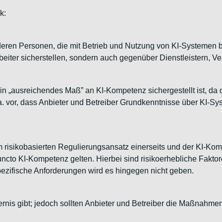
k:
en Personen, die mit Betrieb und Nutzung von KI-Systemen befas
beiter sicherstellen, sondern auch gegenüber Dienstleistern, V
n „ausreichendes Maß” an KI-Kompetenz sichergestellt ist, da d
.a. vor, dass Anbieter und Betreiber Grundkenntnisse über KI-S
ikobasierten Regulierungsansatz einerseits und der KI-Kompet
puncto KI-Kompetenz gelten. Hierbei sind risikoerhebliche Fakt
pezifische Anforderungen wird es hingegen nicht geben.
ordernis gibt; jedoch sollten Anbieter und Betreiber die Maßnah