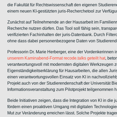
die Fakultät für Rechtswissenschaft den eigenen Studiere
einem neuen KI-gestützten juris-Recherchetool zur Verfügu
Zunächst auf Teilnehmende an der Hausarbeit im Familienrec
Recherche nutzen dürfen. Das Tool soll fähig sein, transp
verifizierten Fachinhalten der juris-Datenbank. Durch Filt
ohne dass dabei personenbezogene Daten von Studierend
Professorin Dr. Marie Herberger, eine der Vordenkerinnen 
unserem Kaminabend-Format recode.talks geteilt hat
, beto
verantwortungsvoll mit modernsten digitalen Werkzeugen zu
Eigenständigkeitserklärung für Hausarbeiten, die allen Ju
einen verantwortungsvollen Einsatz von KI in nachvollzieh
Projekt auch von der Studierendenschaft der Universität Bi
Informationsveranstaltung zum Pilotprojekt teilgenommen h
Beide Initiativen zeigen, dass die Integration von KI in die
fördern einen proaktiven Umgang mit digitalen Technologien
Mut zur Veränderung erreichen lässt. Solche Projekte trage