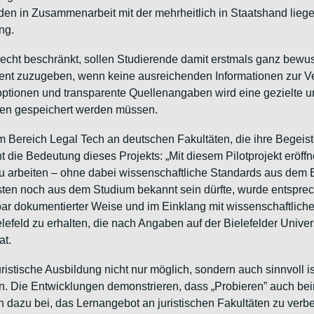
nden in Zusammenarbeit mit der mehrheitlich in Staatshand lie
ng.
ht beschränkt, sollen Studierende damit erstmals ganz bewusst
arent zuzugeben, wenn keine ausreichenden Informationen zur Ve
eroptionen und transparente Quellenangaben wird eine gezielte 
en gespeichert werden müssen.
im Bereich Legal Tech an deutschen Fakultäten, die ihre Begeis
nt die Bedeutung dieses Projekts: „Mit diesem Pilotprojekt eröf
 arbeiten – ohne dabei wissenschaftliche Standards aus dem Bli
risten noch aus dem Studium bekannt sein dürfte, wurde entspre
bar dokumentierter Weise und im Einklang mit wissenschaftlich
elefeld zu erhalten, die nach Angaben auf der Bielefelder Unive
at.
 juristische Ausbildung nicht nur möglich, sondern auch sinnvoll
. Die Entwicklungen demonstrieren, dass „Probieren” auch beim 
n dazu bei, das Lernangebot an juristischen Fakultäten zu ver