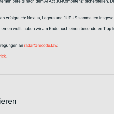
temen bereits nach dem AI Act „KI-Kompetenz” sicherstellen.
en erfolgreich: Noxtua, Legora und JUPUS sammelten insgesam
 lernen wollt, haben wir am Ende noch einen besonderen Tipp 
nregungen an
radar@recode.law
.
rick
.
ieren