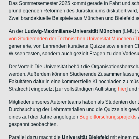
Das Sommersemester 2025 kommt gerade in Fahrt und schon 
grundlegenden Reformen des Jurastudiums diskutiert wird, 
Zwei brandaktuelle Beispiele aus München und Bielefeld so
An der
Ludwig-Maximilians-Universität München
(LMU) w
von Studierenden der Technischen Universität München (
generierte, von Lehrenden kuratierte Quizze sowie einen Cha
Wissen testen, sondern auch gezielt Fragen zu den Vorlesu
Der Vorteil: Die Universität behält die Organisationsherrsch
werden. Außerdem können Studierende Zusammenfassungen od
Fakultäten dafür in eine kommerzielle KI hochladen zu mü
Strafrecht eingesetzt [zur vollständigen Auflistung
hier
] und
Mitglieder unseres Autorenteams haben als Studenten der LM
Durchsuchung der Lehrmaterialien und die Quizze als gewi
eines auf drei Jahre angelegten
Begleitforschungsprojekts
a
gespannt beobachten.
Parallel dazu macht die
Universität Bielefeld
mit einem mut