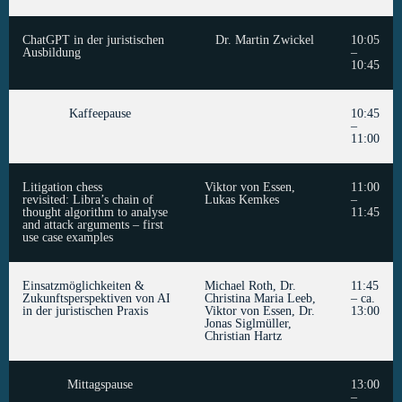
ChatGPT in der juristischen
Dr. Martin Zwickel
10:05
Ausbildung
–
10:45
Kaffeepause
10:45
–
11:00
Litigation chess
Viktor von Essen,
11:00
revisited: Libra’s chain of
Lukas Kemkes
–
thought algorithm to analyse
11:45
and attack arguments – first
use case examples
Einsatzmöglichkeiten &
Michael Roth, Dr.
11:45
Zukunftsperspektiven von AI
Christina Maria Leeb,
– ca.
in der juristischen Praxis
Viktor von Essen, Dr.
13:00
Jonas Siglmüller,
Christian Hartz
Mittagspause
13:00
–