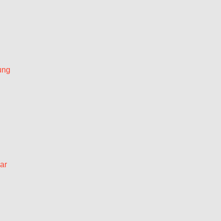
ung
ar