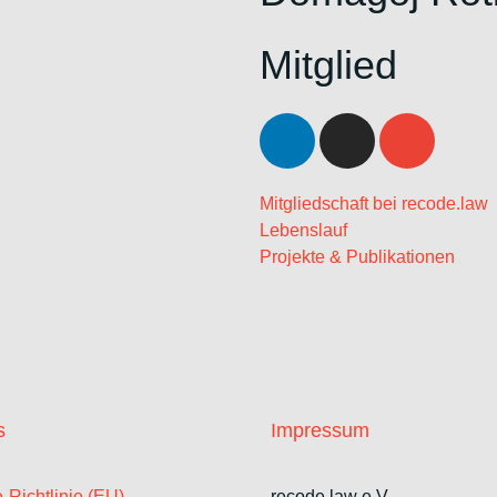
Mitglied
Mitgliedschaft bei recode.law
Lebenslauf
Projekte & Publikationen
s
Impressum
-Richtlinie (EU)
recode.law e.V.