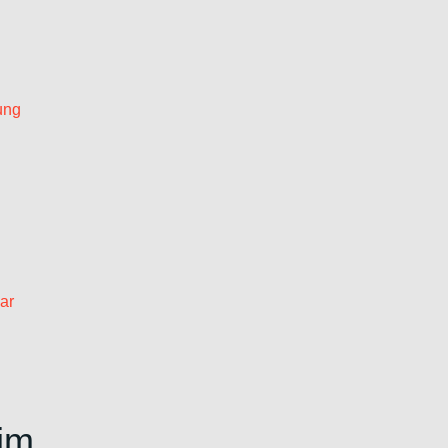
ung
ar
im