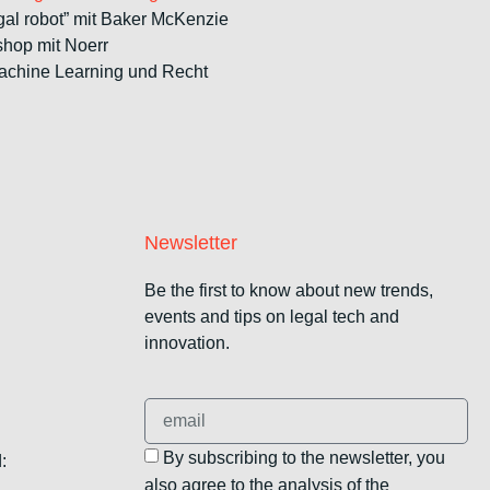
gal robot” mit Baker McKenzie
shop mit Noerr
Machine Learning und Recht
Newsletter
Be the first to know about new trends,
events and tips on legal tech and
innovation.
By subscribing to the newsletter, you
:
also agree to the analysis of the