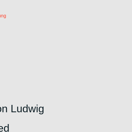
ung
on Ludwig
ed