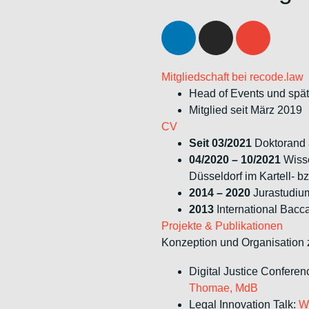
Mitgliedschaft bei recode.law
Head of Events und spät
Mitglied seit März 2019
CV
Seit 03/2021
Doktorand a
04/2020 – 10/2021
Wisse
Düsseldorf im Kartell- b
2014 – 2020
Jurastudium
2013
International Bacc
Projekte & Publikationen
Konzeption und Organisation z
Digital Justice Conferen
Thomae, MdB
Legal Innovation Talk:
Wi