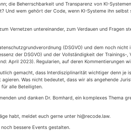
ann; die Beherrschbarkeit und Transparenz von KI-Systemen
t? Und wem gehört der Code, wenn KI-Systeme ihn selbst s
zum Vernetzen untereinander, zum Verdauen und Fragen ste
tenschutzgrundverordnung (DSGVO) und dem noch nicht in Kr
senz der DSGVO) und der Vollständigkeit der Trainings-, V
tand: April 2023). Regularien, auf deren Kommentierungen wir
ich gemacht, dass Interdisziplinarität wichtiger denn je ist
t agieren. Was nicht bedeutet, dass wir als angehende Juri
ür alle Beteiligten.
nehmenden und danken Dr. Bomhard, ein komplexes Thema gr
ge habt, meldet euch gerne unter hi@recode.law.
t noch bessere Events gestalten.