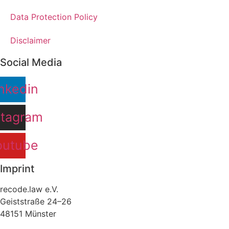
Data Protection Policy
Disclaimer
Social Media
nkedin
stagram
outube
Imprint
recode.law e.V.
Geiststraße 24–26
48151 Münster