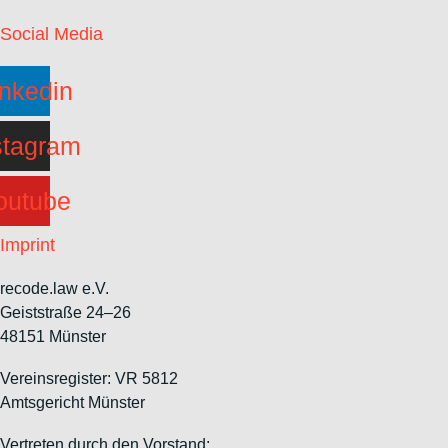
Social Media
inkedin
stagram
outube
Imprint
recode.law e.V.
Geiststraße 24–26
48151 Münster
Vereinsregister: VR 5812
Amtsgericht Münster
Vertreten durch den Vorstand: