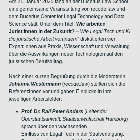
Am 21. Januar 2025 fand an der Bucerius Law School
eine gemeinsame
Veranstaltung von recode.law und
dem Bucerius Center for Legal
Technology and Data
Science statt. Unter dem Titel „
Wie arbeiten
Jurist:innen in der Zukunft?
–
Wie Legal Tech und KI
die juristische
Arbeit verändern
“ diskutierten vier
Expert:innen aus Praxis,
Wissenschaft und Verwaltung
über die Auswirkungen neuer Technologien
auf den
juristischen Berufsalltag.
Nach einer kurzen Begrüßung durch die Moderatorin
Johanna
Westermann
(
recode.law
) stellten sich die
Referent:innen vor und gaben Einblicke in
ihre
jeweiligen Arbeitsfelder:
Prof. Dr. Ralf Peter Anders
(
Leitender
Oberstaatsanwalt,
Staatsanwaltschaft Hamburg
)
sprach über den wachsenden
Einfluss von Legal Tech in der Strafverfolgung.