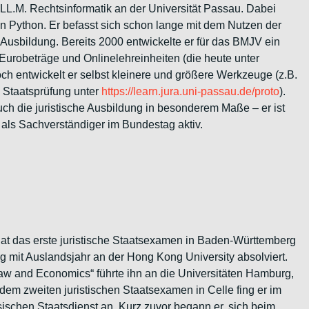
L.M. Rechtsinformatik an der Universität Passau. Dabei
in Python. Er befasst sich schon lange mit dem Nutzen der
che Ausbildung. Bereits 2000 entwickelte er für das BMJV ein
urobeträge und Onlinelehreinheiten (die heute unter
ch entwickelt er selbst kleinere und größere Werkzeuge (z.B.
 Staatsprüfung unter
https://learn.jura.uni-passau.
de/proto
).
uch die juristische Ausbildung in besonderem Maße – er ist
. als Sachverständiger im Bundestag aktiv.
t das erste juristische Staatsexamen in Baden-Württemberg
g mit Auslandsjahr an der Hong Kong University absolviert.
 and Economics“ führte ihn an die Universitäten Hamburg,
em zweiten juristischen Staatsexamen in Celle fing er im
sischen Staatsdienst an. Kurz zuvor begann er, sich beim