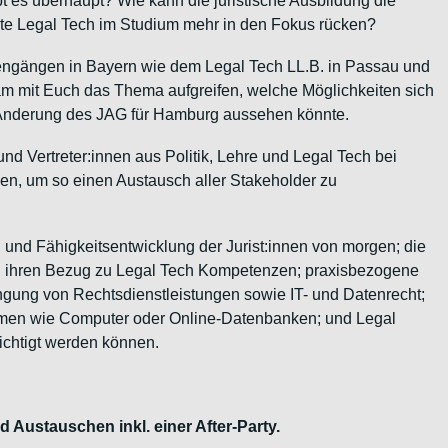
t es überhaupt? Wie kann die juristische Ausbildung die
lte Legal Tech im Studium mehr in den Fokus rücken?
ngängen in Bayern wie dem Legal Tech LL.B. in Passau und
 mit Euch das Thema aufgreifen, welche Möglichkeiten sich
 Änderung des JAG für Hamburg aussehen könnte.
 Vertreter:innen aus Politik, Lehre und Legal Tech bei
en, um so einen Austausch aller Stakeholder zu
 und Fähigkeitsentwicklung der Jurist:innen von morgen; die
nd ihren Bezug zu Legal Tech Kompetenzen; praxisbezogene
ringung von Rechtsdienstleistungen sowie IT- und Datenrecht;
amen wie Computer oder Online-Datenbanken; und Legal
ichtigt werden können.
 Austauschen inkl. einer After-Party.