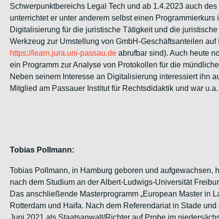
Schwerpunktbereichs Legal Tech und ab 1.4.2023 auch des L
unterrichtet er unter anderem selbst einen Programmierkurs 
Digitalisierung für die juristische Tätigkeit und die juristis
Werkzeug zur Umstellung von GmbH-Geschäftsanteilen auf E
https://learn.jura.uni-passau.
de
abrufbar sind). Auch heute no
ein Programm zur Analyse von Protokollen für die mündliche
Neben seinem Interesse an Digitalisierung interessiert ihn a
Mitglied am Passauer Institut für Rechtsdidaktik und war u.a
Tobias Pollmann:
Tobias Pollmann, in Hamburg geboren und aufgewachsen, ha
nach dem Studium an der Albert-Ludwigs-Universität Freibur
Das anschließende Masterprogramm „European Master in Law
Rotterdam und Haifa. Nach dem Referendariat in Stade und d
Juni 2021 als Staatsanwalt/Richter auf Probe im niedersäch