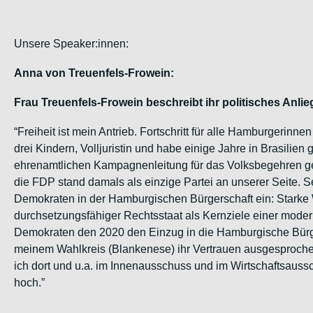
Unsere Speaker:innen:
Anna von Treuenfels-Frowein:
Frau Treuenfels-Frowein beschreibt ihr politisches Anlieg
“Freiheit ist mein Antrieb. Fortschritt für alle Hamburgerinne
drei Kindern, Volljuristin und habe einige Jahre in Brasilie
ehrenamtlichen Kampagnenleitung für das Volksbegehren geg
die FDP stand damals als einzige Partei an unserer Seite. Se
Demokraten in der Hamburgischen Bürgerschaft ein: Starke Wir
durchsetzungsfähiger Rechtsstaat als Kernziele einer modern
Demokraten den 2020 den Einzug in die Hamburgische Bürger
meinem Wahlkreis (Blankenese) ihr Vertrauen ausgesprochen 
ich dort und u.a. im Innenausschuss und im Wirtschaftsaussc
hoch.”