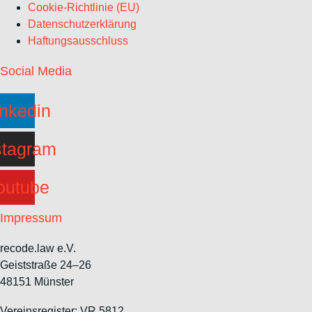
Cookie-Richtlinie (EU)
Datenschutzerklärung
Haftungsausschluss
Social Media
inkedin
stagram
outube
Impressum
recode.law e.V.
Geiststraße 24–26
48151 Münster
Vereinsregister: VR 5812