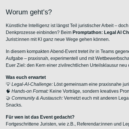
Worum geht's?
Künstliche Intelligenz ist längst Teil juristischer Arbeit – doch
Denkprozesse einbinden?
Beim
Promptathon: Legal AI C
Jurist:innen mit KI ganz neue Wege gehen können.
In diesem kompakten Abend-Event tretet ihr in Teams gegenei
Aufgabe – praxisnah, experimentell und mit Wettbewerbscha
Euer Ziel: den Kern einer zivilrechtlichen Urteilsklausur neu 
Was euch erwartet
💡
Legal-AI-Challenge:
Löst gemeinsam eine praxisnahe juris
🧠
Hands-on Format:
Keine Vorträge, sondern kreatives Pro
🤝
Community & Austausch:
Vernetzt euch mit anderen Legal-
Snacks.
Für wen ist das Event gedacht?
Fortgeschrittene Juristen, wie z.B., Referendar:innen und Leg