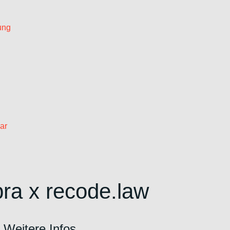
ung
ar
ra x recode.law
Weitere Infos