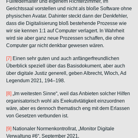
Füllfederhalter und eigenem Richterzimmer, im
Gerichtssaal vorstellen und nicht als bloße Software ohne
physischen Avatar.
Dahinter steckt dann der Denkfehler,
dass die Digitalisierung bloß
bestehende
Prozesse wie
wir sie kennen 1:1 auf Computer verlagert
. In Wahrheit
wird sie aber ganz
neue
Prozessen schaffen, die ohne
Computer gar nicht denkbar gewesen wären.
[7]
Einen sehr guten und auch anfängerfreundlichen
Überblick speziell über das Basisdokument, aber auch
über digitale Justiz generell, geben
Albrecht, Wloch
, Ad
Legendum 2021, 194–198.
[8]
„Im weitesten Sinne“, weil das Anbieten solcher Hilfen
organisatorisch wohl als Exekutivtätigkeit einzuordnen
wäre, aber es dennoch thematisch eng mit dem Erlassen
von Gesetzen verbunden ist.
[9]
Nationaler Normenkontrollrat
, „Monitor Digitale
Verwaltung #6“, September 2021,