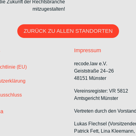
 die Zukunft der Rechtsbranche
mitzugestalten!
ZURÜCK ZU ALLEN STANDORTEN
s
Impressum
recode.law e.V.
chtlinie (EU)
Geiststraße 24–26
48151 Münster
tzerklärung
Vereinsregister: VR 5812
usschluss
Amtsgericht Münster
ia
Vertreten durch den Vorstand
Lukas Flechsel (Vorsitzende
Patrick Fett, Lina Kleemann