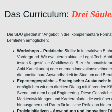
Das Curriculum:
Drei Säule
Die SDU gliedert ihr Angebot in drei komplementäre Format
Lerntiefen ermöglichen:
Workshops – Praktische Skills:
In interaktiven Einh
Vordergrund. Wir evaluieren aktuelle Legal-Tech-Anbie
testen KI-gestützte Workflows (z. B. zur Automatisier
Anki-Karteikarten) oder erlernen Innovationsmethoden
die unmittelbare Anwendbarkeit im Studium und Beruf
Expertengespräche – Strategischer Austausch:
In
ermöglichen wir den direkten Dialog mit führenden K
Szene und dem Legal Engineering. Diese Gespräche bi
Marktentwicklungen und Karrierepfade, die weit übe
hinausgehen und Raum für kritische Reflexion bieten.
Projektinitiativen – Anwendung und Innovation:
Di