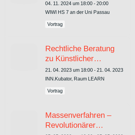
Zukunft mit Prof.
04. 11. 2024 um 18:00 - 20:00
Thomas Riehm und
WIWI HS 7 an der Uni Passau
Dr. Wendelin Neubert
Vortrag
Rechtliche Beratung
zu Künstlicher
Intelligenz: Einblicke in
21. 04. 2023 um 18:00 - 21. 04. 2023
die anwaltliche Praxis
INN.Kubator, Raum LEARN
Vortrag
Massenverfahren –
Revolutionärer