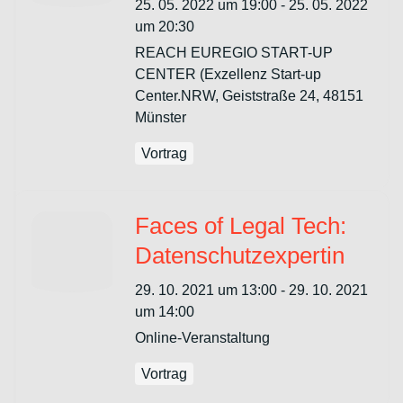
Rechtsschutz oder
25. 05. 2022 um 19:00 - 25. 05. 2022
katastrophale
um 20:30
REACH EUREGIO START-UP
Klageindustrie?
CENTER (Exzellenz Start-up
Center.NRW, Geiststraße 24, 48151
Münster
Vortrag
Faces of Legal Tech:
Datenschutzexpertin
29. 10. 2021 um 13:00 - 29. 10. 2021
um 14:00
Online-Veranstaltung
Vortrag