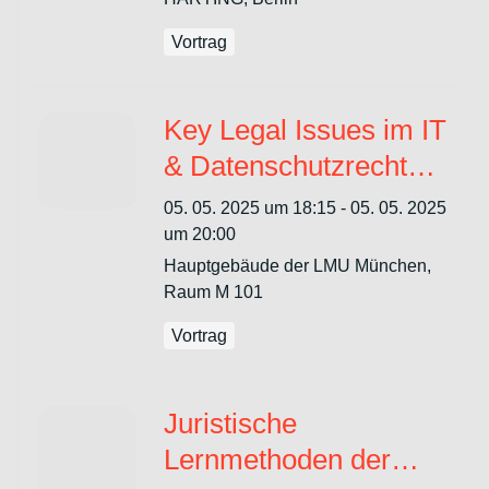
Vortrag
Key Legal Issues im IT
& Datenschutzrecht
mit Prof. Paal und
05. 05. 2025 um 18:15 - 05. 05. 2025
MLTech
um 20:00
Hauptgebäude der LMU München,
Raum M 101
Vortrag
Juristische
Lernmethoden der