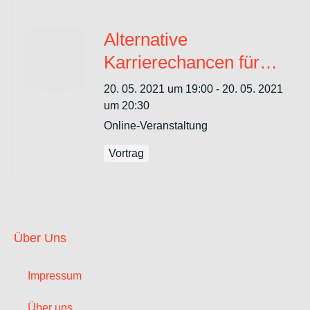
Alternative
Karrierechancen für
Jurist:innen abseits
20. 05. 2021 um 19:00 - 20. 05. 2021
von Justiz und Kanzlei
um 20:30
Online-Veranstaltung
Vortrag
Über Uns
Impressum
Über uns