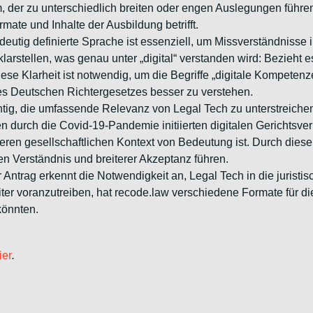
um, der zu unterschiedlich breiten oder engen Auslegungen führ
ate und Inhalte der Ausbildung betrifft.
deutig definierte Sprache ist essenziell, um Missverständnisse 
larstellen, was genau unter „digital“ verstanden wird: Bezieht e
ese Klarheit ist notwendig, um die Begriffe „digitale Kompete
s Deutschen Richtergesetzes besser zu verstehen.
ichtig, die umfassende Relevanz von Legal Tech zu unterstreich
n durch die Covid-19-Pandemie initiierten digitalen Gerichtsver
eren gesellschaftlichen Kontext von Bedeutung ist. Durch diese
n Verständnis und breiterer Akzeptanz führen.
r Antrag erkennt die Notwendigkeit an, Legal Tech in die jurist
ter voranzutreiben, hat recode.law verschiedene Formate für d
könnten.
ier
.