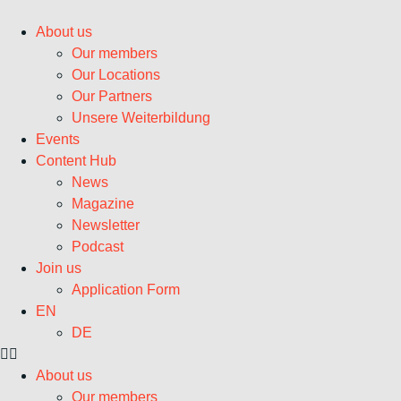
Zum
Inhalt
About us
wechseln
Our members
Our Locations
Our Partners
Unsere Weiterbildung
Events
Content Hub
News
Magazine
Newsletter
Podcast
Join us
Application Form
EN
DE
About us
Our members